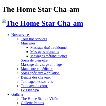
The Home Star Cha-am
Nos services
Tous nos services
Massages
Massage thaï traditionnel
Massages relaxants
Massages thérapeutiques
Soins de bien-être
Massage du visage anti-âge
Manucure et pédicure
Soins spéciaux – épilation
Beauté des cheveux
Tatouage des sourcils
Tatouage du corps
Le Fish Spa
Gallerie
The Home Star en Vidéo
Gallerie Photos